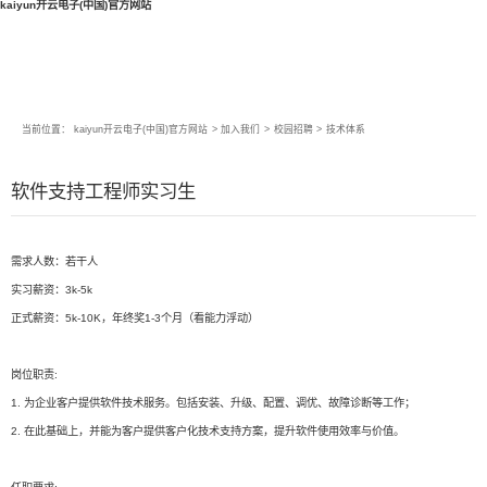
kaiyun开云电子(中国)官方网站
当前位置：
kaiyun开云电子(中国)官方网站
>
加入我们
>
校园招聘
>
技术体系
软件支持工程师实习生
需求人数：若干人
实习薪资：3k-5k
正式薪资：5k-10K，年终奖1-3个月（看能力浮动）
岗位职责:
1. 为企业客户提供软件技术服务。包括安装、升级、配置、调优、故障诊断等工作；
2. 在此基础上，并能为客户提供客户化技术支持方案，提升软件使用效率与价值。