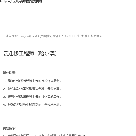
kaiyun开云电子(中国)官方网站
当前位置：
kaiyun开云电子(中国)官方网站
>
加入我们
>
社会招聘
>
技术体系
云迁移工程师（哈尔滨）
岗位职责：
1、承担业务系统迁移上云的技术咨询服务；
2、配合解决方案经理编写迁移上云类方案；
3、统管业务系统迁移上云的具体实施工作；
4、解决迁移过程中所遇到的一些技术问题；
岗位要求：