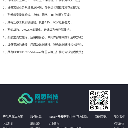
1、专科及以上学历，三年以上工作经验，计算机等相关专业；
2、具备常见业务系统资源评估、部署优化和故障排查的能力；
3、熟悉常见操作系统、存储、网络、 IO 等相关原理；
4、具有迁移工具实操经验，具备P2V、V2V迁移能力；
5、熟练华为、VMware虚拟化、云计算及云存储技术；
6、熟悉主流数据库、应用服务器、中间件部署架构和运维方法；
7、具备资源池迁移、应用及数据迁移、异构数据迁移相关经验；
8、具有HCIE/H3CIE/VMware/阿里云等云计算方向认证者优先；
产品与解决方案
服务体系
kaiyun开云电子(中国)官方网站
新闻资讯
加入我们
人工智能
服务级别
企业简介
招聘岗位