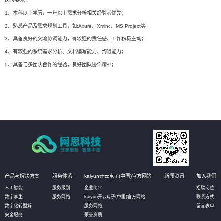
岗位要求：
1、本科以上学历，一年以上需求分析相关经验者优先；
2、熟悉产品及需求规划工具，如:Axure、Xmind、MS Project等；
3、具备良好的交流协调能力，有较强的责任感、工作积极主动；
4、有较强的系统需求分析、文档编写能力、沟通能力；
5、具备与多团队合作的经验，良好团队协作精神；
产品与解决方案
服务体系
kaiyun开云电子(中国)官方网站
新闻资讯
加入我们
人工智能
服务级别
企业简介
招聘岗位
数字孪生
服务网络
kaiyun开云电子(中国)官方网站
联系方式
数字化转型解
服务网络
留言表单
安全服务
荣誉资质