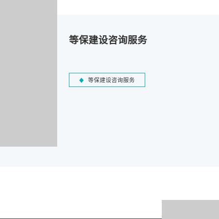
等保建设咨询服务
等保建设咨询服务