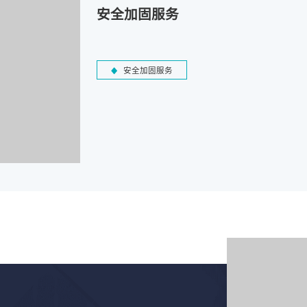
安全加固服务
安全加固服务