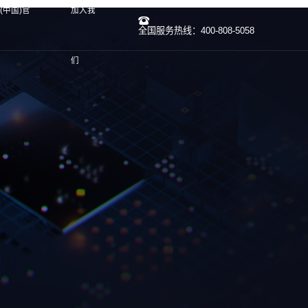
子(中国)官
加入我
全国服务热线：400-808-5058
们