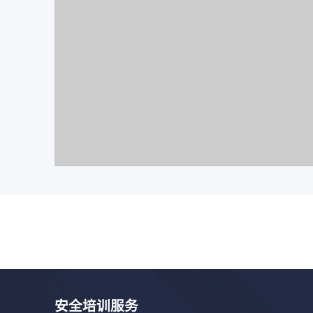
安全培训服务