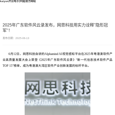
kaiyun开云电子(中国)官方网站
2025年广东软件风云录发布，网思科技用实力诠释"隐形冠
军"！
发布日期：2025-06-13
6月12日，网思科技自研的Alphamind AI视觉感知平台在2025年粤港澳软件产
业高质量发展大会上荣登《2025年广东软件风云录》“新一代信息技术软件产品
TOP 15”榜单，成为粤港澳大湾区软件产业创新发展的标杆平台。