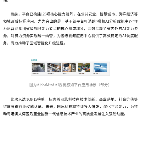
耗。
目前，平台已构建123项核心能力矩阵，在公共安全、智慧城市、海洋经济等
领域形成标杆应用。尤为突出的是，基于该平台打造的“视频AI分析赋能中心”作
为运营商集团省级视频能力节点的核心组成部分，高效汇聚了省内外的AI能力资
源，对算力资源实现统一纳管，为省级视频应用中心提供了高效稳定的AI调度服
务，有力推动了区域智能化升级进程。
图为
AlphaMind AI视觉感知平台应用场景（部分）
此次入选TOP15榜单，标志着网思科技在技术创新、商业落地、社会价值等
维度获得行业权威认证。未来，网思科技将持续投入研发，深化平台能力，为推
动粤港澳大湾区乃至全国新一代信息技术产业的高质量发展注入强劲动能。