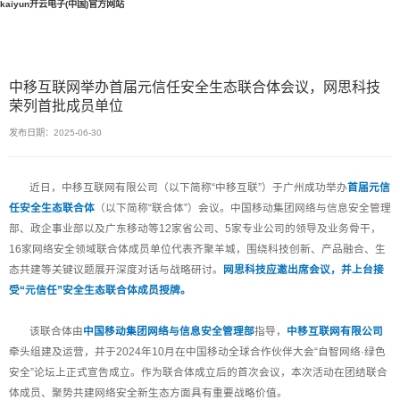
kaiyun开云电子(中国)官方网站
中移互联网举办首届元信任安全生态联合体会议，网思科技
荣列首批成员单位
发布日期：2025-06-30
近日，中移互联网有限公司（以下简称“中移互联”）于广州成功举办
首届元信
任安全生态联合体
（以下简称“联合体”）会议。中国移动集团网络与信息安全管理
部、政企事业部以及广东移动等12家省公司、5家专业公司的领导及业务骨干，
16家网络安全领域联合体成员单位代表齐聚羊城，围绕科技创新、产品融合、生
态共建等关键议题展开深度对话与战略研讨。
网思科技应邀出席会议，并上台接
受“元信任”安全生态联合体成员授牌。
该联合体由
中国移动集团网络与信息安全管理部
指导，
中移互联网有限公司
牵头组建及运营，并于2024年10月在中国移动全球合作伙伴大会“自智网络·绿色
安全”论坛上正式宣告成立。作为联合体成立后的首次会议，本次活动在团结联合
体成员、聚势共建网络安全新生态方面具有重要战略价值。