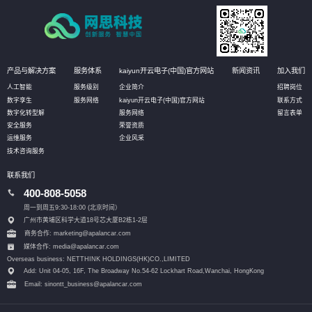
产品与解决方案
服务体系
kaiyun开云电子(中国)官方网站
新闻资讯
加入我们
人工智能
服务级别
企业简介
招聘岗位
数字孪生
服务网络
kaiyun开云电子(中国)官方网站
联系方式
数字化转型解
服务网络
留言表单
安全服务
荣誉资质
运维服务
企业风采
技术咨询服务
联系我们
400-808-5058
周一到周五9:30-18:00 (北京时间）
广州市黄埔区科学大道18号芯大厦B2栋1-2层
商务合作: marketing@apalancar.com
媒体合作: media@apalancar.com
Overseas business: NETTHINK HOLDINGS(HK)CO.,LIMITED
Add: Unit 04-05, 16F, The Broadway No.54-62 Lockhart Road,
Wanchai, HongKong
Email: sinontt_business@apalancar.com