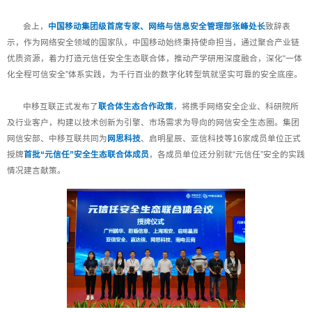
会上，
中国移动集团级首席专家、网络与信息安全管理部张峰处长
致辞表
示，作为网络安全领域的国家队，中国移动始终秉持使命担当，通过聚合产业链
优质资源，着力打造元信任安全生态联合体，推动产学研用深度融合，深化“一体
化全程可信安全”体系实践，为千行百业的数字化转型筑就坚实可靠的安全底座。
中移互联正式发布了
联合体生态合作政策
，将携手网络安全企业、科研院所
及行业客户，构建以技术创新为引擎、市场需求为导向的网信安全生态圈。集团
网信安部、中移互联共同为
网思科技
、启明星辰、亚信科技等16家成员单位正式
授牌
首批“元信任”安全生态联合体成员
，各成员单位还分别就“元信任”安全的实践
情况建言献策。